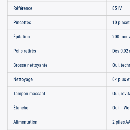
Référence
851V
Pincettes
10 pincet
Épilation
200 mou
Poils retirés
Dès 0,02
Brosse nettoyante
Oui, tech
Nettoyage
6× plus e
Tampon massant
Oui, revit
Étanche
Oui – We
Alimentation
2 piles A