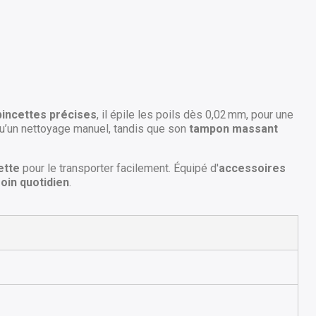
pincettes précises
, il épile les poils dès 0,02 mm, pour une
u’un nettoyage manuel, tandis que son
tampon massant
ette
pour le transporter facilement. Équipé d'
accessoires
oin quotidien
.