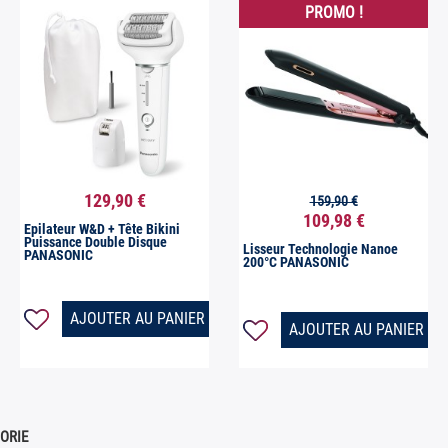
PROMO !
129,90 €
159,90 €


Aperçu rapide
Aperçu rapide
109,98 €
Epilateur W&D + Tête Bikini
Puissance Double Disque
Lisseur Technologie Nanoe
PANASONIC
200°C PANASONIC
AJOUTER AU PANIER
AJOUTER AU PANIER
ORIE