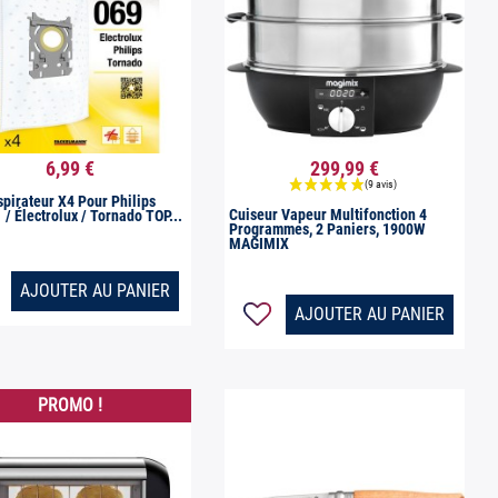
6,99 €
299,99 €


Aperçu rapide
Aperçu rapide
spirateur X4 Pour Philips
Cuiseur Vapeur Multifonction 4
/ Électrolux / Tornado TOP...
Programmes, 2 Paniers, 1900W
MAGIMIX
AJOUTER AU PANIER
AJOUTER AU PANIER
PROMO !