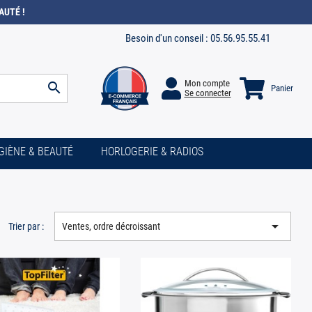
AUTÉ !
Besoin d'un conseil :
05.56.95.55.41
Mon compte
search
Panier
Se connecter
GIÈNE & BEAUTÉ
HORLOGERIE & RADIOS

Trier par :
Ventes, ordre décroissant