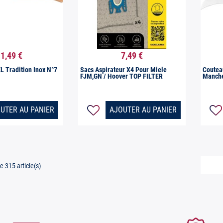
1,49 €
7,49 €

erçu rapide
Aperçu rapide
 Tradition Inox N°7
Sacs Aspirateur X4 Pour Miele
Coutea
FJM,GN / Hoover TOP FILTER
Manche
UTER AU PANIER
AJOUTER AU PANIER
e 315 article(s)