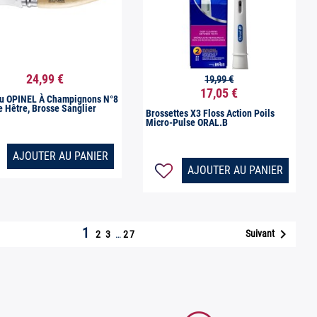
24,99 €
19,99 €


Aperçu rapide
Aperçu rapide
17,05 €
u OPINEL À Champignons N°8
 Hêtre, Brosse Sanglier
Brossettes X3 Floss Action Poils
Micro-Pulse ORAL.B
AJOUTER AU PANIER
AJOUTER AU PANIER
1

Suivant
2
3
…
27