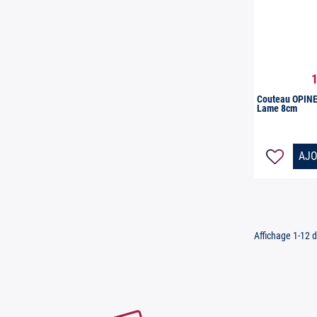
1

Ap
Couteau OPINEL
Lame 8cm
AJO
Affichage 1-12 d