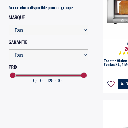
Aucun choix disponible pour ce groupe
MARQUE
GARANTIE

Ap
2
Toaster Vision 
Fentes XL, 4 
PRIX
0,00 € - 390,00 €
AJO