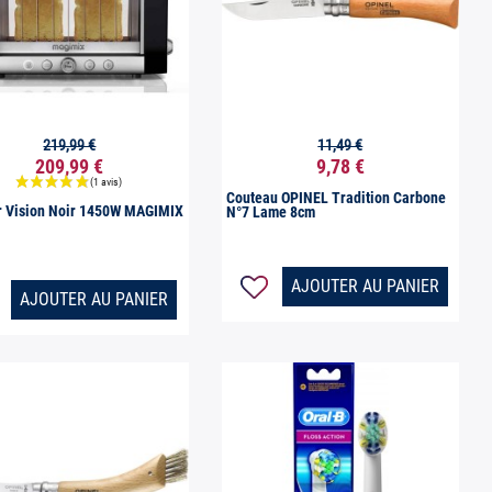
219,99 €
11,49 €


Aperçu rapide
Aperçu rapide
209,99 €
9,78 €
Couteau OPINEL Tradition Carbone
r Vision Noir 1450W MAGIMIX
N°7 Lame 8cm
AJOUTER AU PANIER
AJOUTER AU PANIER