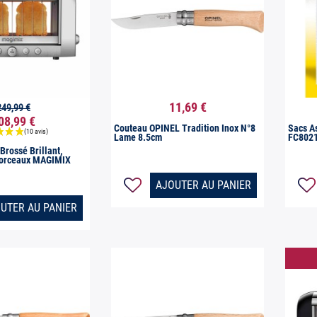
11,69 €
249,99 €

erçu rapide
Aperçu rapide
08,99 €
Couteau OPINEL Tradition Inox N°8
Sacs A
Lame 8.5cm
FC8021 
Brossé Brillant,
Morceaux MAGIMIX
AJOUTER AU PANIER
UTER AU PANIER