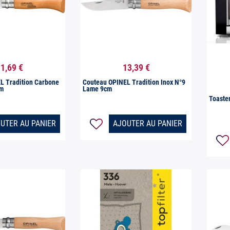
1,69 €
13,39 €

erçu rapide
Aperçu rapide
(10 avis)
L Tradition Carbone
Couteau OPINEL Tradition Inox N°9
m
Lame 9cm
Toaste
UTER AU PANIER
AJOUTER AU PANIER