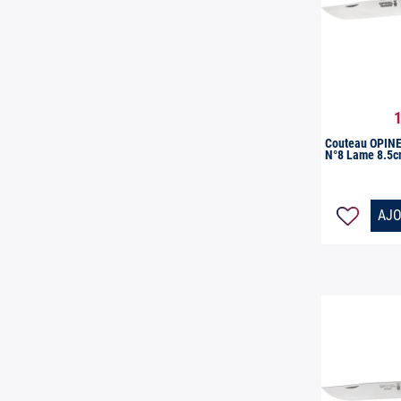
1

Ap
Couteau OPINE
N°8 Lame 8.5c
AJO