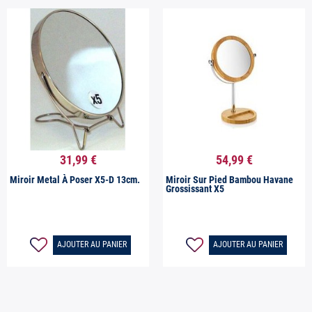
31,99 €
54,99 €


Aperçu rapide
Aperçu rapide
Miroir Metal À Poser X5-D 13cm.
Miroir Sur Pied Bambou Havane
Grossissant X5
AJOUTER AU PANIER
AJOUTER AU PANIER