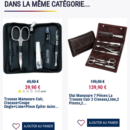
DANS LA MÊME CATÉGORIE...
49,90 €
199,90 €


Aperçu rapide
Aperçu rapide
39,90 €
139,90 €
Etui Manucure 7 Pièces La
Trousse Manucure Cuir,
Trousse Cuir 2 Ciseaux,Lime,2
Ciseaux+coupe
Pinces,2...
Ongle+lime+pince Épiler Acier...
AJOUTER AU PANIER
AJOUTER AU PANIER