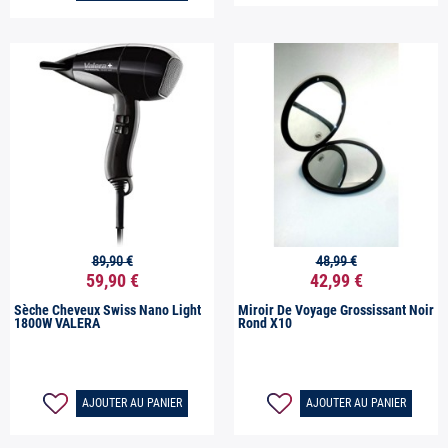
89,90 €
48,99 €


Aperçu rapide
Aperçu rapide
59,90 €
42,99 €
Sèche Cheveux Swiss Nano Light
Miroir De Voyage Grossissant Noir
1800W VALERA
Rond X10
AJOUTER AU PANIER
AJOUTER AU PANIER