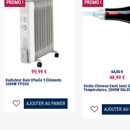
PROMO !
PROMO !
99,99 €
64,90 €


Aperçu rapide
Aperçu rap
48,99 €
Radiateur Bain D'huile 9 Éléments
2000W YPSOS
Sèche Cheveux Excel Ionic U
Températures, 2000W VALE
AJOUTER AU PANIER
AJOUTER AU 