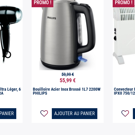
PROMO !
PROMO !
59,99 €

ide
Aperçu rapide
55,99 €
ltra Léger, 6
Bouilloire Acier Inox Brossé 1L7 2200W
Convecteur 
RA
PHILIPS
IPX0 750/1
PANIER
AJOUTER AU PANIER