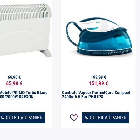
69,90 €
199,99 €


Aperçu rapide
Aperçu rapide
65,90 €
151,99 €
Mobile PRIMO Turbo Blanc
Centrale Vapeur PerfectCare Compact
200/2000W DREXON
2400w 6.5 Bar PHILIPS
AJOUTER AU PANIER
AJOUTER AU PANIER