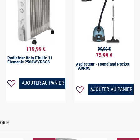
119,99 €
99,99 €


Aperçu rapide
Aperçu rapide
75,99 €
Radiateur Bain D'huile 11
Éléments 2500W YPSOS
Aspirateur - Homeland Pocket
TAURUS
AJOUTER AU PANIER
AJOUTER AU PANIER
ORIE