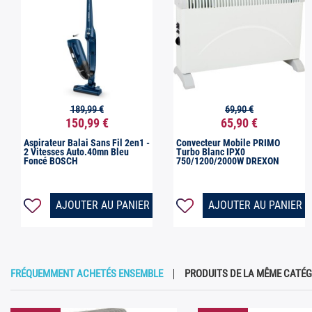
189,99 €
69,90 €


Aperçu rapide
Aperçu rapide
150,99 €
65,90 €
Aspirateur Balai Sans Fil 2en1 -
Convecteur Mobile PRIMO
2 Vitesses Auto.40mn Bleu
Turbo Blanc IPX0
Foncé BOSCH
750/1200/2000W DREXON
AJOUTER AU PANIER
AJOUTER AU PANIER
FRÉQUEMMENT ACHETÉS ENSEMBLE
PRODUITS DE LA MÊME CATÉG