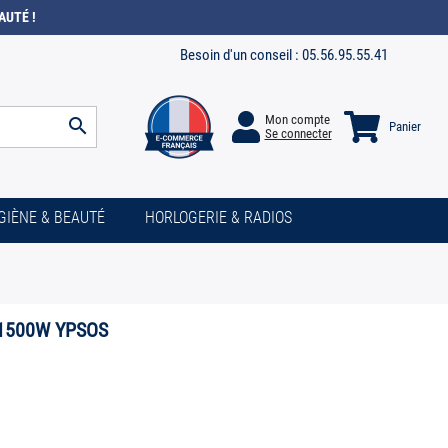
AUTÉ !
Besoin d'un conseil :
05.56.95.55.41
Mon compte
search
Panier
Se connecter
GIÈNE & BEAUTÉ
HORLOGERIE & RADIOS
 1500W YPSOS