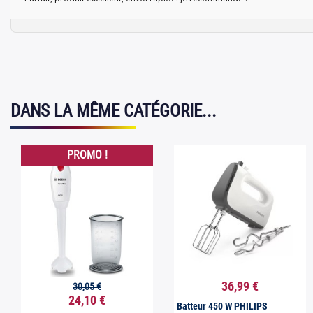
DANS LA MÊME CATÉGORIE...
PROMO !
36,99 €
30,05 €


Aperçu rapide
Aperçu rapide
24,10 €
Batteur 450 W PHILIPS