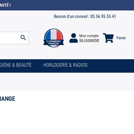
AUTÉ !
Besoin d'un conseil :
05.56.95.55.41
Mon compte
search
Panier
Se connecter
GIÈNE & BEAUTÉ
HORLOGERIE & RADIOS
GRANGE