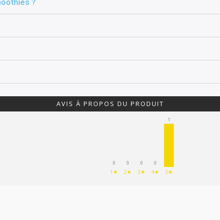
moothies ?
AVIS À PROPOS DU PRODUIT
1
0
0
0
0
1★
2★
3★
4★
5★