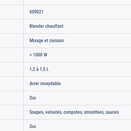
609021
Blender chauffant
Mixage et cuisson
≈ 1000 W
1,2 à 1,5 L
Acier inoxydable
Oui
Soupes, veloutés, compotes, smoothies, sauces
Oui