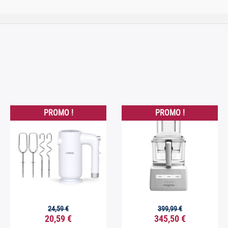
PROMO !
PROMO !
24,59 €
399,99 €


Aperçu rapide
Aperçu rapide
20,59 €
345,50 €