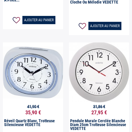
À Piles...
Cloche Ou Mélodie VEDETTE
AJOUTER AU PANIER
AJOUTER AU PANIER
41,90 €
31,86 €


Aperçu rapide
Aperçu rapide
35,90 €
27,95 €
Réveil Quartz Blanc, Trotteuse
Pendule Murale Cerclée Blanche
Silencieuse VEDETTE
Diam 25cm Trotteuse Silencieuse
VEDETTE