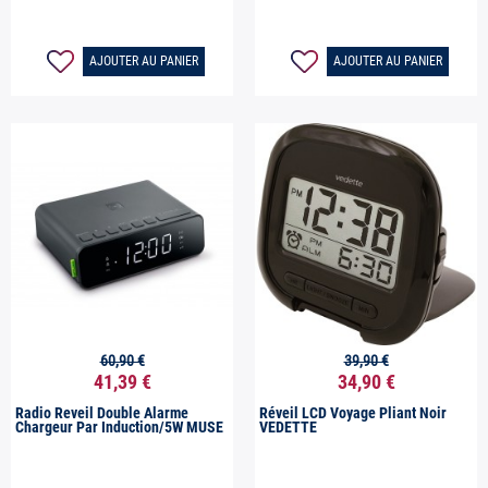
AJOUTER AU PANIER
AJOUTER AU PANIER
60,90 €
39,90 €


Aperçu rapide
Aperçu rapide
41,39 €
34,90 €
Radio Reveil Double Alarme
Réveil LCD Voyage Pliant Noir
Chargeur Par Induction/5W MUSE
VEDETTE