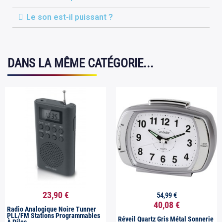
Le son est-il puissant ?
DANS LA MÊME CATÉGORIE...
23,90 €
54,99 €


Aperçu rapide
Aperçu rapide
40,08 €
Radio Analogique Noire Tunner
PLL/FM Stations Programmables
Réveil Quartz Gris Métal Sonnerie