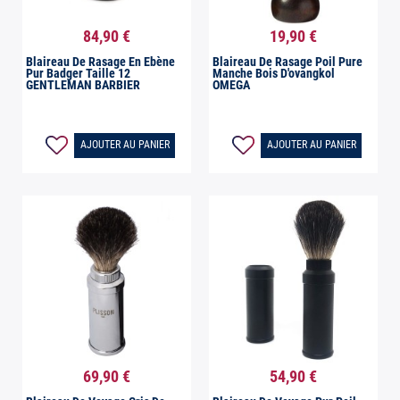
84,90 €
19,90 €


Aperçu rapide
Aperçu rapide
Blaireau De Rasage En Ebène
Blaireau De Rasage Poil Pure
Pur Badger Taille 12
Manche Bois D'ovangkol
GENTLEMAN BARBIER
OMEGA
AJOUTER AU PANIER
AJOUTER AU PANIER
69,90 €
54,90 €


Aperçu rapide
Aperçu rapide