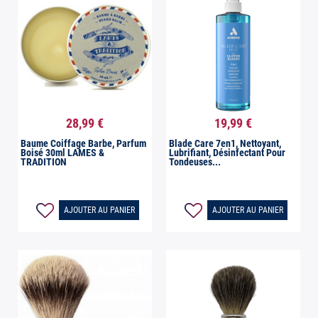
28,99 €
19,99 €


Aperçu rapide
Aperçu rapide
Baume Coiffage Barbe, Parfum
Blade Care 7en1, Nettoyant,
Boisé 30ml LAMES &
Lubrifiant, Désinfectant Pour
TRADITION
Tondeuses...
AJOUTER AU PANIER
AJOUTER AU PANIER