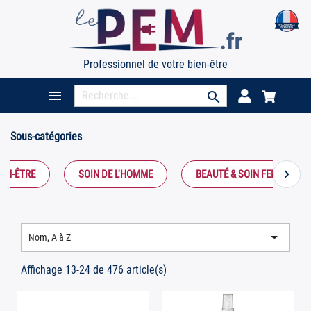
Professionnel de votre bien-être

search
Sous-catégories
chevron_right
IEN-ÊTRE
SOIN DE L'HOMME
BEAUTÉ & SOIN FEMME

Nom, A à Z
Affichage 13-24 de 476 article(s)