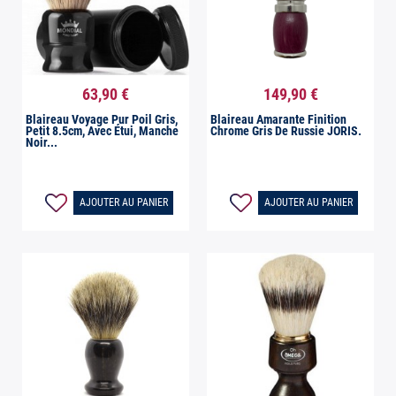
63,90 €
149,90 €


Aperçu rapide
Aperçu rapide
Blaireau Voyage Pur Poil Gris,
Blaireau Amarante Finition
Petit 8.5cm, Avec Étui, Manche
Chrome Gris De Russie JORIS.
Noir...
AJOUTER AU PANIER
AJOUTER AU PANIER