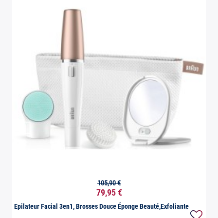
105,90 €

Aperçu rapide
79,95 €
Epi
E
Epilateur Facial 3en1, Brosses Douce Éponge Beauté,exfoliante...