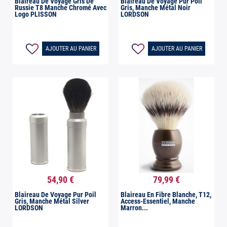
Blaireau De Voyage Gris De
Blaireau De Voyage Pur Poil
Russie T8 Manche Chromé Avec
Gris, Manche Métal Noir
Logo PLISSON
LORDSON
AJOUTER AU PANIER
AJOUTER AU PANIER
54,90 €
79,99 €


Aperçu rapide
Aperçu rapide
Blaireau De Voyage Pur Poil
Blaireau En Fibre Blanche, T12,
Gris, Manche Métal Silver
Access-Essentiel, Manche
LORDSON
Marron...