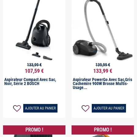
133,99 €
139,99 €


Aperçu rapide
Aperçu rapide
107,59 €
133,99 €
Aspirateur Compact Avec Sac,
Aspirateur PowerGo Avec Sac,gris
Noir, Série 2 BOSCH
Cachemire 900W Brosse Multis-
Usage...
AJOUTER AU PANIER
AJOUTER AU PANIER
PROMO !
PROMO !