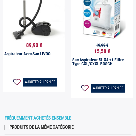
89,90 €
19,99 €


Aperçu rapide
Aperçu rapide
15,58 €
Aspirateur Avec Sac LIVOO
Sac Aspirateur 5L X4 +1 Filtre
Type GXL/GXXL BOSCH
AJOUTER AU PANIER
AJOUTER AU PANIER
FRÉQUEMMENT ACHETÉS ENSEMBLE
PRODUITS DE LA MÊME CATÉGORIE