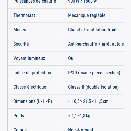
Puissances de chauffe
900 W / 1800 W
Thermostat
Mécanique réglable
Modes
Chaud et ventilation froide
Sécurité
Anti‑surchauffe + arrêt auto en 
Voyant lumineux
Oui
Indice de protection
IPX0 (usage pièces sèches)
Classe électrique
Classe II (double isolation)
Dimensions (L×H×P)
≈ 16,5 × 21,5 × 11,5 cm
Poids
≈ 1,1–1,3 kg
Coloris
Noir & argent